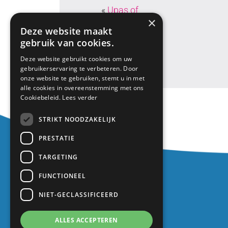
«
Upas of
×
Stichting
Deze website maakt
Leergeld
gebruik van cookies.
Deze website gebruikt cookies om uw
gebruikerservaring te verbeteren. Door
onze website te gebruiken, stemt u in met
alle cookies in overeenstemming met ons
Cookiebeleid.
Lees verder
STRIKT NOODZAKELIJK
PRESTATIE
TARGETING
Contact
FUNCTIONEEL
Europalaan 1
3402 TZ IJsselstein
NIET-GECLASSIFICEERD
030 688 2725
ALLES ACCEPTEREN
info@kindcentrum-wij.nl