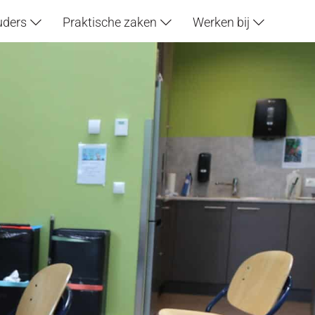
uders
Praktische zaken
Werken bij