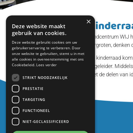
×
Kinderra
Deze website maakt
gebruik van cookies.
Kindcentrum WIJ he
Deze website gebruikt cookies om uw
vergroten, denken 
gebruikerservaring te verbeteren. Door
onze website te gebruiken, stemt u in met
De kinderraad komt 
alle cookies in overeenstemming met ons
Cookiebeleid.
Lees verder
begeleider. Middel
met de delen van i
STRIKT NOODZAKELIJK
PRESTATIE
TARGETING
Contact
FUNCTIONEEL
Europalaan 1
NIET-GECLASSIFICEERD
3402 TZ IJsselstein