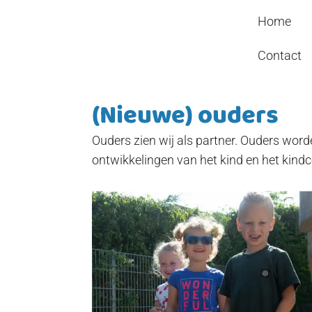
Header
Door
Kindcentrum WIJ
Home
naar
Rechts
de
Contact
hoofd
inhoud
(Nieuwe) ouders
Ouders zien wij als partner. Ouders word
ontwikkelingen van het kind en het kind