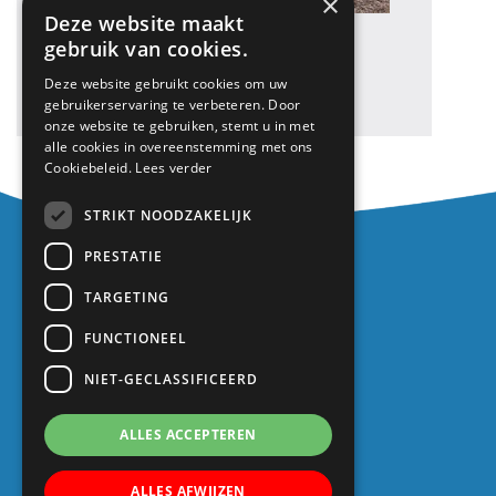
×
Deze website maakt
gebruik van cookies.
«
Oekraïense kinderen op WIJ
Deze website gebruikt cookies om uw
gebruikerservaring te verbeteren. Door
onze website te gebruiken, stemt u in met
alle cookies in overeenstemming met ons
Cookiebeleid.
Lees verder
STRIKT NOODZAKELIJK
Contact
PRESTATIE
Europalaan 1
TARGETING
3402 TZ IJsselstein
030 688 2725
FUNCTIONEEL
info@kindcentrum-wij.nl
NIET-GECLASSIFICEERD
ALLES ACCEPTEREN
ALLES AFWIJZEN