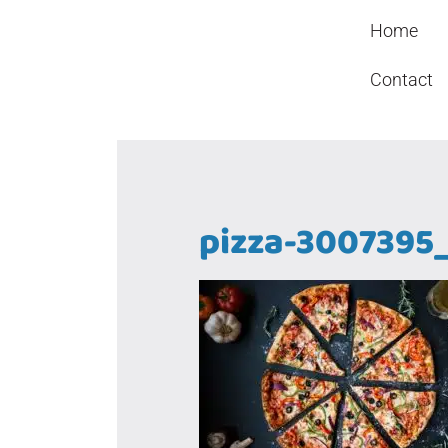
Header
Door
Kindcentrum WIJ
Home
naar
Rechts
de
Contact
hoofd
inhoud
pizza-3007395