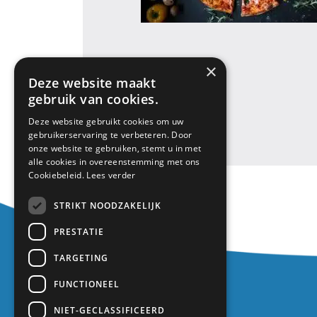
×
«
Klaar voor de
Deze website maakt
start!
gebruik van cookies.
Deze website gebruikt cookies om uw
gebruikerservaring te verbeteren. Door
onze website te gebruiken, stemt u in met
alle cookies in overeenstemming met ons
Cookiebeleid.
Lees verder
STRIKT NOODZAKELIJK
PRESTATIE
TARGETING
Contact
FUNCTIONEEL
Europalaan 1
NIET-GECLASSIFICEERD
3402 TZ IJsselstein