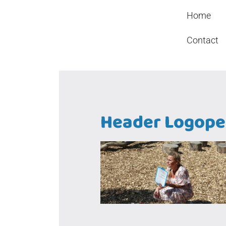
Header
Door
Kindcentrum WIJ
Home
naar
Rechts
de
Contact
hoofd
inhoud
Header Logope