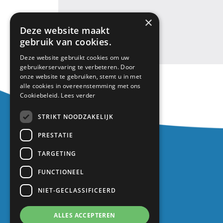
«
Logopedie
×
Deze website maakt
gebruik van cookies.
Deze website gebruikt cookies om uw
gebruikerservaring te verbeteren. Door
onze website te gebruiken, stemt u in met
alle cookies in overeenstemming met ons
Cookiebeleid.
Lees verder
STRIKT NOODZAKELIJK
Contact
PRESTATIE
Europalaan 1
TARGETING
3402 TZ IJsselstein
FUNCTIONEEL
030 688 2725
NIET-GECLASSIFICEERD
info@kindcentrum-wij.nl
ALLES ACCEPTEREN