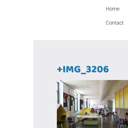
Header
Door
Kindcentrum WIJ
Home
naar
Rechts
de
Contact
hoofd
inhoud
+IMG_3206