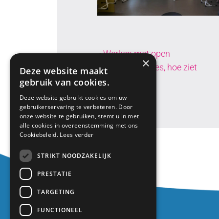
«
Werken met open
×
onderwijsruimtes, hoe ziet
Deze website maakt
dat eruit?
gebruik van cookies.
Deze website gebruikt cookies om uw
gebruikerservaring te verbeteren. Door
onze website te gebruiken, stemt u in met
alle cookies in overeenstemming met ons
Cookiebeleid.
Lees verder
STRIKT NOODZAKELIJK
PRESTATIE
TARGETING
Contact
FUNCTIONEEL
Europalaan 1